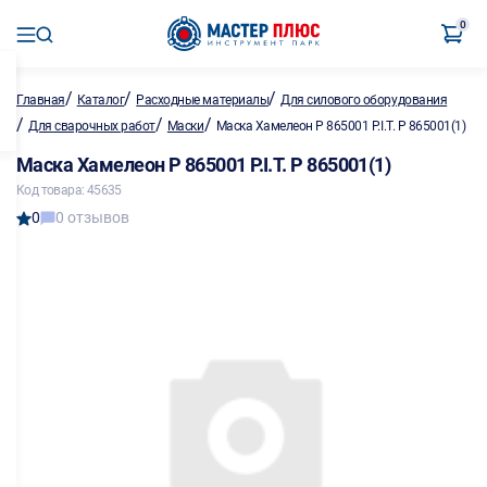
0
/
/
/
Главная
Каталог
Расходные материалы
Для силового оборудования
/
/
/
Для сварочных работ
Маски
Маска Хамелеон Р 865001 P.I.T. Р 865001(1)
Маска Хамелеон Р 865001 P.I.T. Р 865001(1)
Код товара: 45635
0
0 отзывов