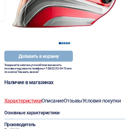
1
2
3
4
5
Добавить в корзину
Товара нет в наличии, уточняйте возможность
поставки под заказ по телефону
+7 (3822) 52-34-73
или
по кнопке "Заказать звонок"
Наличие в магазинах
Характеристики
Описание
Отзывы
Условия покупки
Основные характеристики
Производитель