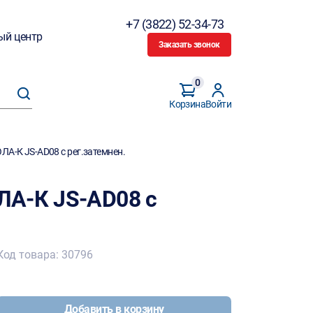
+7 (3822) 52-34-73
ый центр
Заказать звонок
0
Корзина
Войти
А-К JS-AD08 с рег.затемнен.
ЛА-К JS-AD08 с
Код товара: 30796
Добавить в корзину