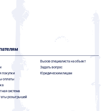
пателям
Вызов специалиста на объект
и
Задать вопрос
я покупки
Юридическим лицам
ы оплаты
ка
тная система
таты розыгрышей