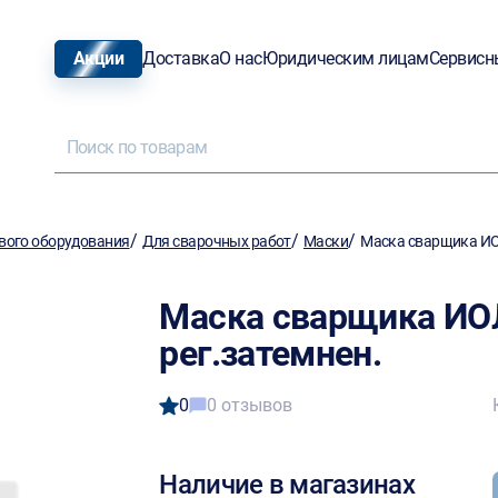
Акции
Доставка
О нас
Юридическим лицам
Сервисн
/
/
/
вого оборудования
Для сварочных работ
Маски
Маска сварщика ИОЛ
Маска сварщика ИО
рег.затемнен.
0
0 отзывов
Наличие в магазинах