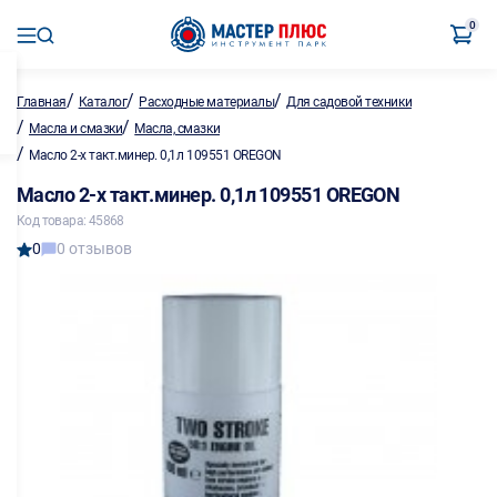
0
/
/
/
Главная
Каталог
Расходные материалы
Для садовой техники
/
/
Масла и смазки
Масла, смазки
/
Масло 2-х такт.минер. 0,1л 109551 OREGON
Масло 2-х такт.минер. 0,1л 109551 OREGON
Код товара: 45868
0
0 отзывов