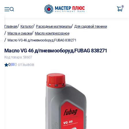
0
/
/
/
Главная
Каталог
Расходные материалы
Для садовой техники
/
/
Масла и смазки
Масло компрессорное
/
Масло VG 46 д/пневмооборуд.FUBAG 838271
Масло VG 46 д/пневмооборуд.FUBAG 838271
Код товара: 58607
0
0 отзывов