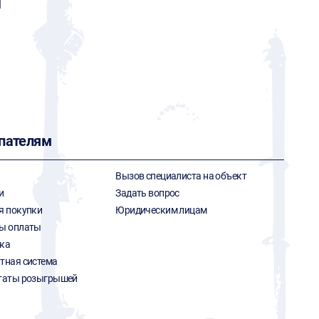
l
пателям
Вызов специалиста на объект
и
Задать вопрос
я покупки
Юридическим лицам
ы оплаты
ка
тная система
таты розыгрышей