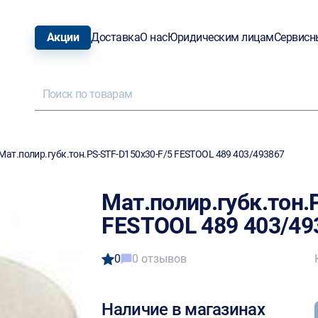
Акции
Доставка
О нас
Юридическим лицам
Сервисн
Мат.полир.губк.тон.PS-STF-D150x30-F/5 FESTOOL 489 403/493867
Мат.полир.губк.тон.
FESTOOL 489 403/49
0
0 отзывов
Наличие в магазинах