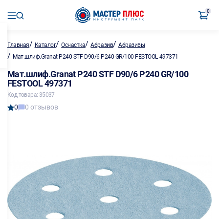
0
/
/
/
/
Главная
Каталог
Оснастка
Абразив
Абразивы
/
Мат.шлиф.Granat P240 STF D90/6 P240 GR/100 FESTOOL 497371
Мат.шлиф.Granat P240 STF D90/6 P240 GR/100
FESTOOL 497371
Код товара: 35037
0
0 отзывов