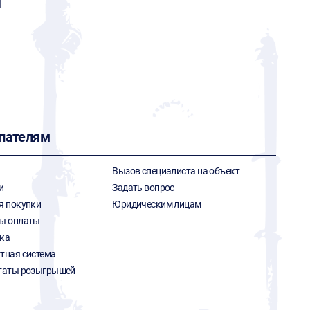
l
пателям
Вызов специалиста на объект
и
Задать вопрос
я покупки
Юридическим лицам
ы оплаты
ка
тная система
таты розыгрышей