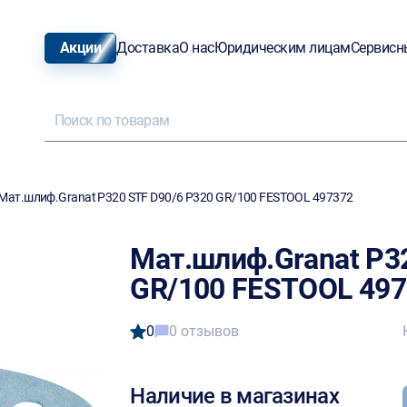
Акции
Доставка
О нас
Юридическим лицам
Сервисн
Мат.шлиф.Granat P320 STF D90/6 P320 GR/100 FESTOOL 497372
Мат.шлиф.Granat P3
GR/100 FESTOOL 49
0
0 отзывов
Наличие в магазинах