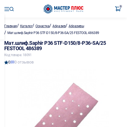
0
/
/
/
/
Главная
Каталог
Оснастка
Абразив
Абразивы
/
Мат.шлиф.Saphir P36 STF-D150/8-P36-SA/25 FESTOOL 486389
Мат.шлиф.Saphir P36 STF-D150/8-P36-SA/25
FESTOOL 486389
Код товара: 18091
0
0 отзывов