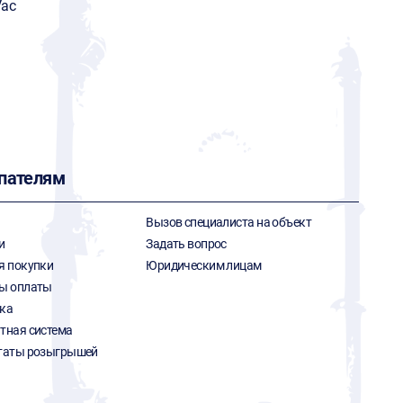
Vac
пателям
Вызов специалиста на объект
и
Задать вопрос
я покупки
Юридическим лицам
ы оплаты
ка
тная система
таты розыгрышей