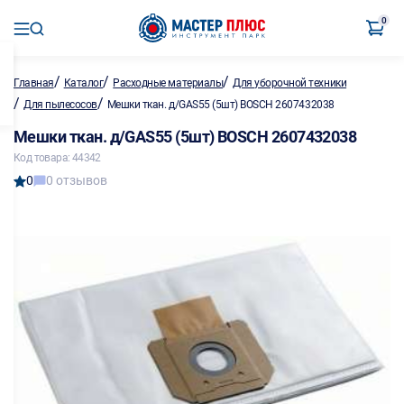
0
/
/
/
Главная
Каталог
Расходные материалы
Для уборочной техники
/
/
Для пылесосов
Мешки ткан. д/GAS55 (5шт) BOSCH 2607432038
Мешки ткан. д/GAS55 (5шт) BOSCH 2607432038
Код товара: 44342
0
0 отзывов