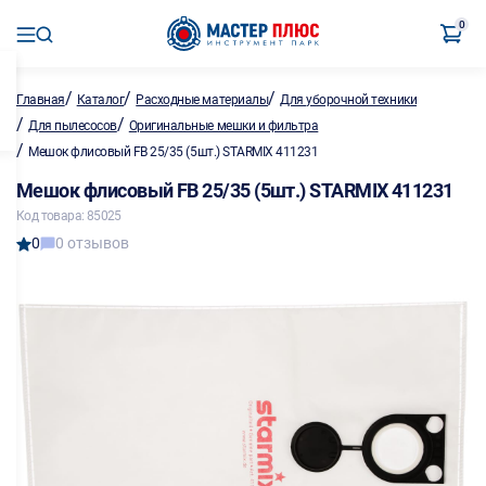
0
/
/
/
Главная
Каталог
Расходные материалы
Для уборочной техники
/
/
Для пылесосов
Оригинальные мешки и фильтра
/
Мешок флисовый FB 25/35 (5шт.) STARMIX 411231
Мешок флисовый FB 25/35 (5шт.) STARMIX 411231
Код товара: 85025
0
0 отзывов