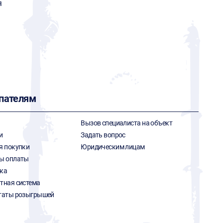
я
пателям
Вызов специалиста на объект
и
Задать вопрос
я покупки
Юридическим лицам
ы оплаты
ка
тная система
таты розыгрышей