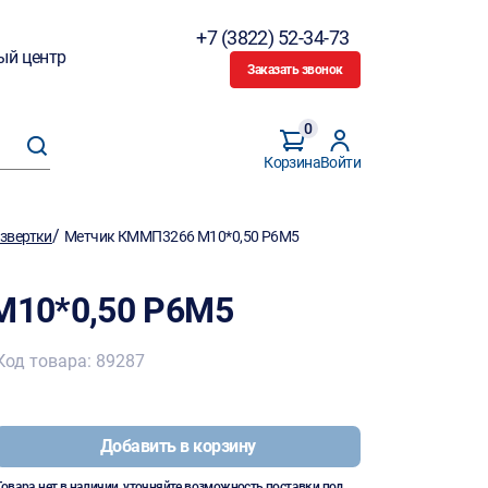
+7 (3822) 52-34-73
ый центр
Заказать звонок
0
Корзина
Войти
/
азвертки
Метчик КММП3266 М10*0,50 Р6М5
10*0,50 Р6М5
Код товара: 89287
Добавить в корзину
Товара нет в наличии, уточняйте возможность поставки под