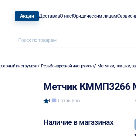
Акции
Доставка
О нас
Юридическим лицам
Сервисн
/
/
есарный инструмент
Резьбонарезной инструмент
Метчики, плашки, р
Метчик КММП3266 М
0
0 отзывов
Наличие в магазинах