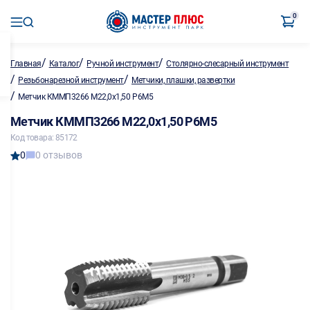
0
/
/
/
Главная
Каталог
Ручной инструмент
Столярно-слесарный инструмент
/
/
Резьбонарезной инструмент
Метчики, плашки, развертки
/
Метчик КММП3266 М22,0х1,50 Р6М5
Метчик КММП3266 М22,0х1,50 Р6М5
Код товара: 85172
0
0 отзывов