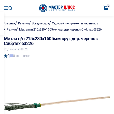
0
/
/
/
Главная
Каталог
Все для сада
Садовый инструмент и инвентарь
/
/
Разное
Метла п/п 215х280х1505мм круг.дер. черенок Сибртех 63226
Метла п/п 215х280х1505мм круг.дер. черенок
Сибртех 63226
Код товара: 88328
0
0 отзывов