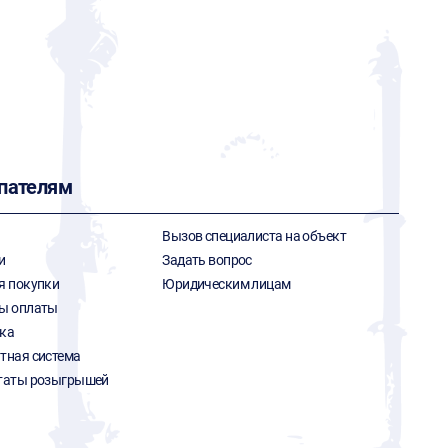
пателям
Вызов специалиста на объект
и
Задать вопрос
я покупки
Юридическим лицам
ы оплаты
ка
тная система
таты розыгрышей