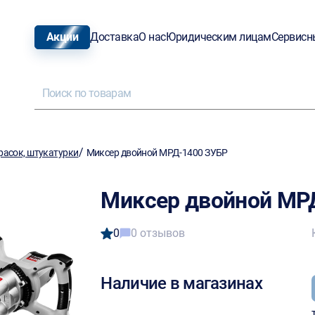
Акции
Доставка
О нас
Юридическим лицам
Сервисн
/
расок, штукатурки
Миксер двойной МРД-1400 ЗУБР
Миксер двойной МР
0
0 отзывов
Наличие в магазинах