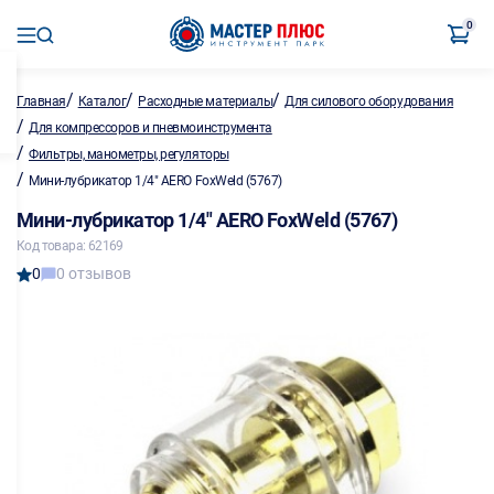
0
/
/
/
Главная
Каталог
Расходные материалы
Для силового оборудования
/
Для компрессоров и пневмоинструмента
/
Фильтры, манометры, регуляторы
/
Мини-лубрикатор 1/4" AERO FoxWeld (5767)
Мини-лубрикатор 1/4" AERO FoxWeld (5767)
Код товара: 62169
0
0 отзывов