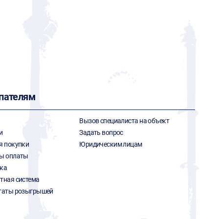
пателям
Вызов специалиста на объект
и
Задать вопрос
я покупки
Юридическим лицам
ы оплаты
ка
тная система
таты розыгрышей