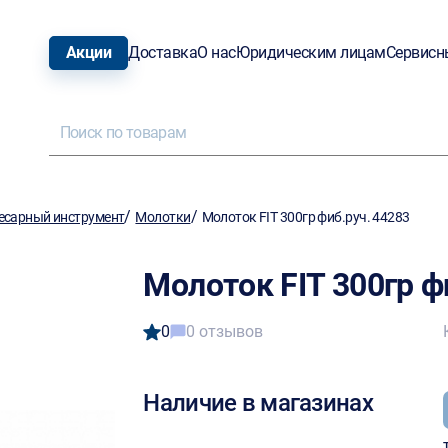
Акции
Доставка
О нас
Юридическим лицам
Сервисн
/
/
есарный инструмент
Молотки
Молоток FIT 300гр фиб.руч. 44283
Молоток FIT 300гр ф
0
0 отзывов
Наличие в магазинах