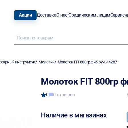
Акции
Доставка
О нас
Юридическим лицам
Сервисн
/
/
есарный инструмент
Молотки
Молоток FIT 800гр фиб.руч. 44287
Молоток FIT 800гр ф
0
0 отзывов
Наличие в магазинах