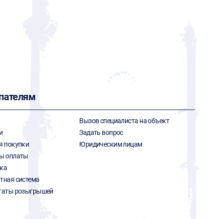
пателям
Вызов специалиста на объект
и
Задать вопрос
я покупки
Юридическим лицам
ы оплаты
ка
тная система
таты розыгрышей