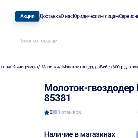
Акции
Доставка
О нас
Юридическим лицам
Сервисн
/
/
есарный инструмент
Молотки
Молоток-гвоздодер Бибер 600гр дер.руч
Молоток-гвоздодер Б
85381
0
0 отзывов
Наличие в магазинах