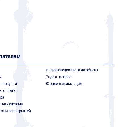
Р
пателям
Вызов специалиста на объект
и
Задать вопрос
я покупки
Юридическим лицам
ы оплаты
ка
тная система
таты розыгрышей