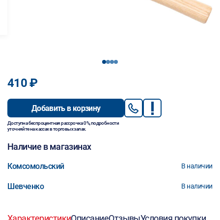
1
2
3
4
410 ₽
Добавить в корзину
Доступна беспроцентная рассрочка 0%, подробности
уточняйте на кассах в торговых залах.
Наличие в магазинах
Комсомольский
В наличии
Шевченко
В наличии
Характеристики
Описание
Отзывы
Условия покупки