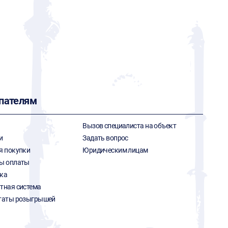
пателям
Вызов специалиста на объект
и
Задать вопрос
я покупки
Юридическим лицам
ы оплаты
ка
тная система
таты розыгрышей