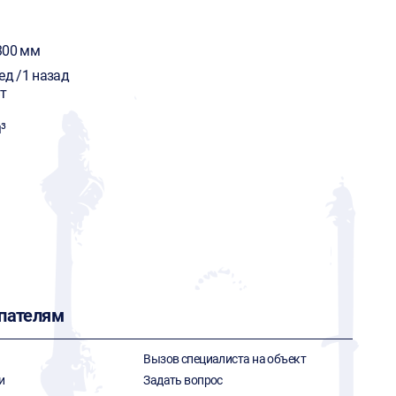
300 мм
ед /1 назад
т
³
пателям
Вызов специалиста на объект
и
Задать вопрос