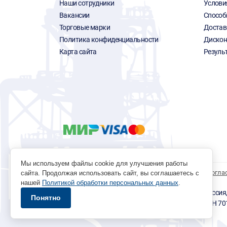
Наши сотрудники
Услови
Вакансии
Способ
Торговые марки
Достав
Политика конфиденциальности
Дискон
Карта сайта
Резуль
Мы используем файлы cookie для улучшения работы
Политика обработки персональных данных
Согла
сайта. Продолжая использовать сайт, вы соглашаетесь с
нашей
Политикой обработки персональных данных
.
© 1996 - 2026 инструмент парк «Мастер Плюс» Россия, г.
Понятно
okp@masterplus.tomsk.ru ИП Брусницын Д.Н. ИНН 7