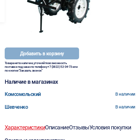
Добавить в корзину
Товара нет в наличии, уточняйте возможность
поставки под заказ по телефону
+7 (3822) 52-34-73
или
по кнопке "Заказать звонок"
Наличие в магазинах
Комсомольский
В наличии
Шевченко
В наличии
Характеристики
Описание
Отзывы
Условия покупки