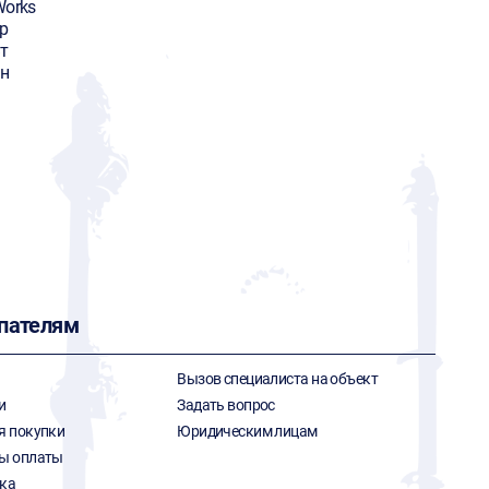
Works
р
т
ин
пателям
Вызов специалиста на объект
и
Задать вопрос
я покупки
Юридическим лицам
ы оплаты
ка