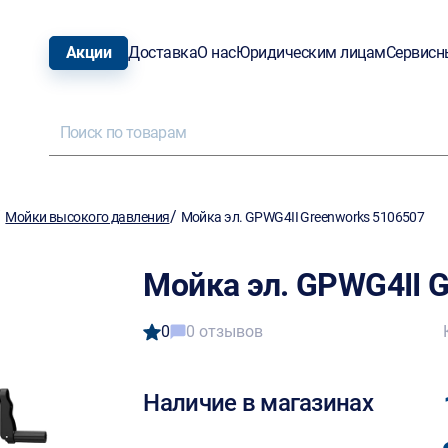
Акции
Доставка
О нас
Юридическим лицам
Сервисн
/
/
Мойки высокого давления
Мойка эл. GPWG4II Greenworks 5106507
Мойка эл. GPWG4II 
0
0 отзывов
Наличие в магазинах