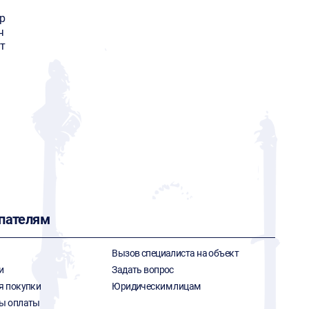
р
ч
т
пателям
Вызов специалиста на объект
и
Задать вопрос
я покупки
Юридическим лицам
ы оплаты