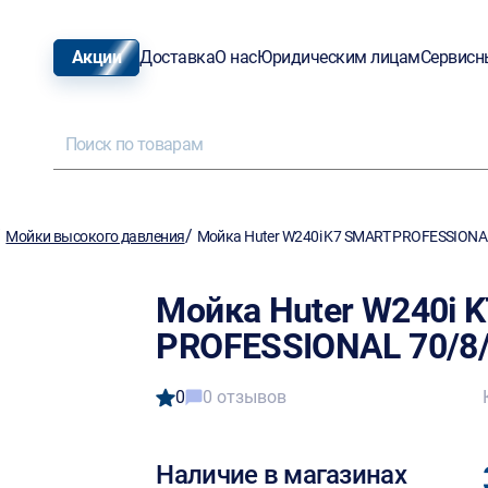
Акции
Доставка
О нас
Юридическим лицам
Сервисн
/
/
Мойки высокого давления
Мойка Huter W240i K7 SMART PROFESSIONA
Мойка Huter W240i 
PROFESSIONAL 70/8
0
0 отзывов
Наличие в магазинах