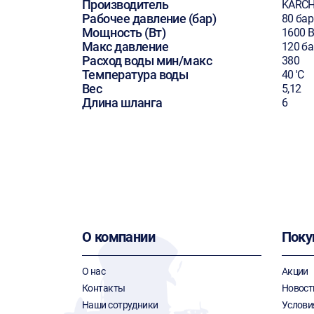
Производитель
KARC
Рабочее давление (бар)
80 бар
Мощность (Вт)
1600 В
Макс давление
120 ба
Расход воды мин/макс
380
Температура воды
40 'C
Вес
5,12
Длина шланга
6
О компании
Поку
О нас
Акции
Контакты
Новост
Наши сотрудники
Услови