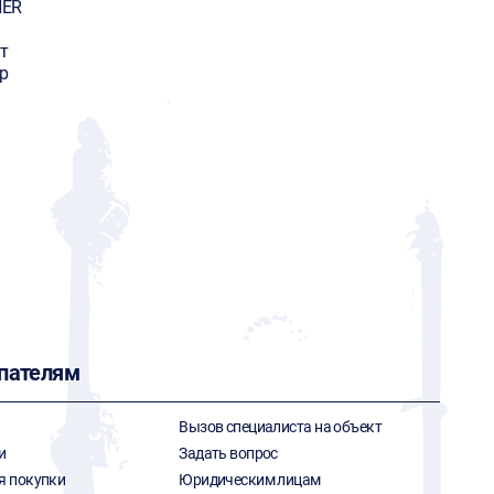
HER
т
р
пателям
Вызов специалиста на объект
и
Задать вопрос
я покупки
Юридическим лицам