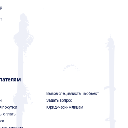
р
т
пателям
Вызов специалиста на объект
и
Задать вопрос
я покупки
Юридическим лицам
ы оплаты
ка
тная система