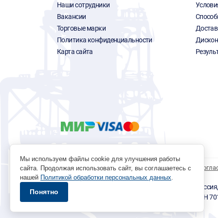
Наши сотрудники
Услови
Вакансии
Способ
Торговые марки
Достав
Политика конфиденциальности
Дискон
Карта сайта
Резуль
Мы используем файлы cookie для улучшения работы
Политика обработки персональных данных
Согла
сайта. Продолжая использовать сайт, вы соглашаетесь с
нашей
Политикой обработки персональных данных
.
© 1996 - 2026 инструмент парк «Мастер Плюс» Россия, г.
Понятно
okp@masterplus.tomsk.ru ИП Брусницын Д.Н. ИНН 7