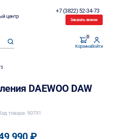
+7 (3822) 52-34-73
ый центр
Заказать звонок
0
Корзина
Войти
75
вления DAEWOO DAW
Код товара: 90791
49 990 ₽