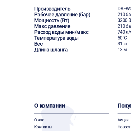
Производитель
DAEW
Рабочее давление (бар)
210 ба
Мощность (Вт)
3200 В
Макс давление
210 ба
Расход воды мин/макс
740 л/
Температура воды
50 'C
Вес
31 кг
Длина шланга
12 м
О компании
Поку
О нас
Акции
Контакты
Новост