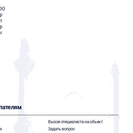
OO
р
т
р
ч
пателям
Вызов специалиста на объект
и
Задать вопрос