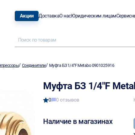
Акции
Доставка
О нас
Юридическим лицам
Сервисн
/
/
мпрессоры
Соединители
Муфта БЗ 1/4"F Metabo 0901025916
Муфта БЗ 1/4"F Met
0
0 отзывов
Наличие в магазинах