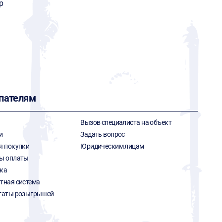
р
пателям
Вызов специалиста на объект
и
Задать вопрос
я покупки
Юридическим лицам
ы оплаты
ка
тная система
таты розыгрышей