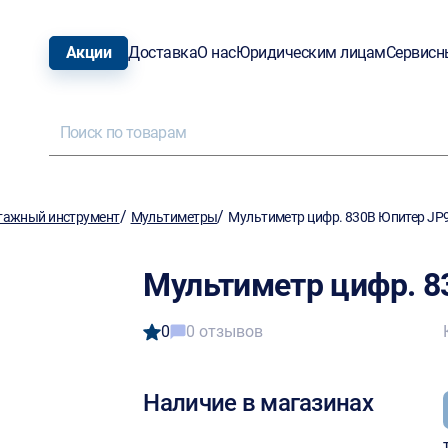
Акции
Доставка
О нас
Юридическим лицам
Сервисн
/
/
тажный инструмент
Мультиметры
Мультиметр цифр. 830B Юпитер JP
Мультиметр цифр. 8
0
0 отзывов
Наличие в магазинах