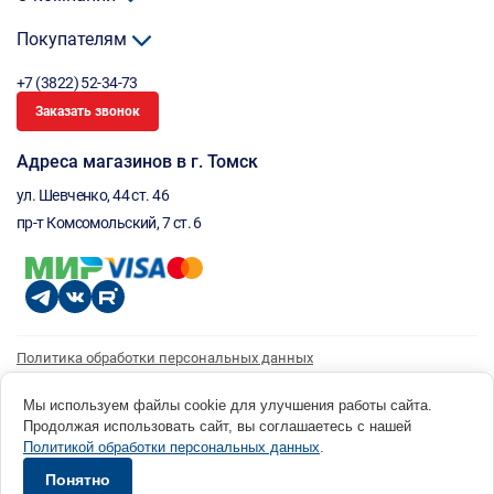
Покупателям
+7 (3822) 52-34-73
Заказать звонок
Адреса магазинов в г. Томск
ул. Шевченко, 44 ст. 46
пр-т Комсомольский, 7 ст. 6
Политика обработки персональных данных
Согласие на обработку персональных данных
Согласие на получение рассылки
Мы используем файлы cookie для улучшения работы сайта.
Продолжая использовать сайт, вы соглашаетесь с нашей
© 1996 - 2026 инструмент парк «Мастер Плюс» Россия, г. Томск, ул. Шевченко, 44 ст. 46, (3822) 52-34-
Политикой обработки персональных данных
.
73 okp@masterplus.tomsk.ru ИП Брусницын Д.Н. ИНН 701700002741
Разработано в Sibcode.team
Понятно