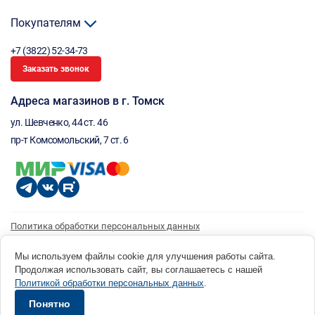
Покупателям
+7 (3822) 52-34-73
Заказать звонок
Адреса магазинов в г. Томск
ул. Шевченко, 44 ст. 46
пр-т Комсомольский, 7 ст. 6
Политика обработки персональных данных
Согласие на обработку персональных данных
Согласие на получение рассылки
Мы используем файлы cookie для улучшения работы сайта.
Продолжая использовать сайт, вы соглашаетесь с нашей
© 1996 - 2026 инструмент парк «Мастер Плюс» Россия, г. Томск, ул. Шевченко, 44 ст. 46, (3822) 52-34-
Политикой обработки персональных данных
.
73 okp@masterplus.tomsk.ru ИП Брусницын Д.Н. ИНН 701700002741
Разработано в Sibcode.team
Понятно