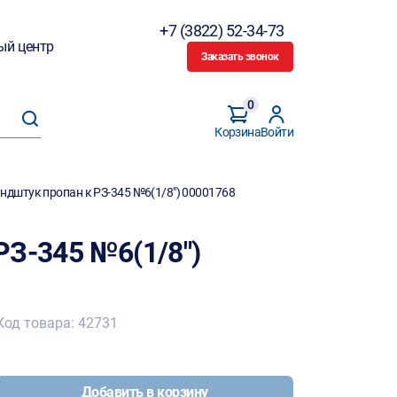
+7 (3822) 52-34-73
ый центр
Заказать звонок
0
Корзина
Войти
ндштук пропан к РЗ-345 №6(1/8") 00001768
РЗ-345 №6(1/8")
Код товара: 42731
Добавить в корзину