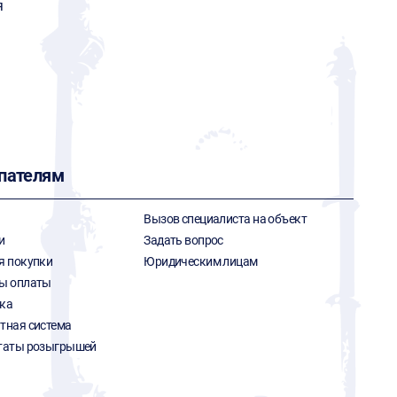
я
пателям
Вызов специалиста на объект
и
Задать вопрос
я покупки
Юридическим лицам
ы оплаты
ка
тная система
таты розыгрышей