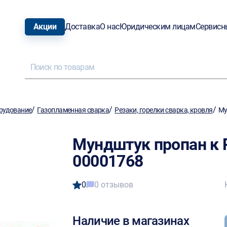
Акции
Доставка
О нас
Юридическим лицам
Сервисн
/
/
/
рудование
Газопламенная сварка
Резаки, горелки сварка, кровля
Му
Мундштук пропан к 
00001768
0
0 отзывов
Наличие в магазинах