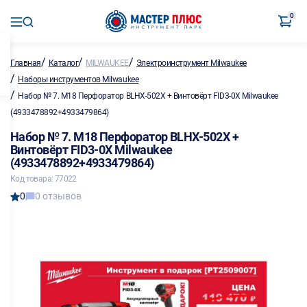
0
/
/
/
Главная
Каталог
MILWAUKEE
Электроинструмент Milwaukee
/
Наборы инструментов Milwaukee
/
Набор № 7. M18 Перфоратор BLHX-502X + Винтовёрт FID3-0X Milwaukee
(4933478892+4933479864)
Набор № 7. M18 Перфоратор BLHX-502X +
Винтовёрт FID3-0X Milwaukee
(4933478892+4933479864)
Код товара: 77022
0
0 отзывов