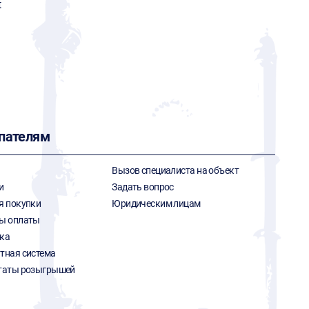
t
пателям
Вызов специалиста на объект
и
Задать вопрос
я покупки
Юридическим лицам
ы оплаты
ка
тная система
таты розыгрышей