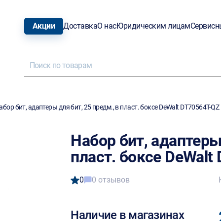
Акции
Доставка
О нас
Юридическим лицам
Сервисн
абор бит, адаптеры для бит, 25 предм., в пласт. боксе DeWalt DT70564T-QZ
Набор бит, адаптеры 
пласт. боксе DeWalt
0
0 отзывов
Наличие в магазинах