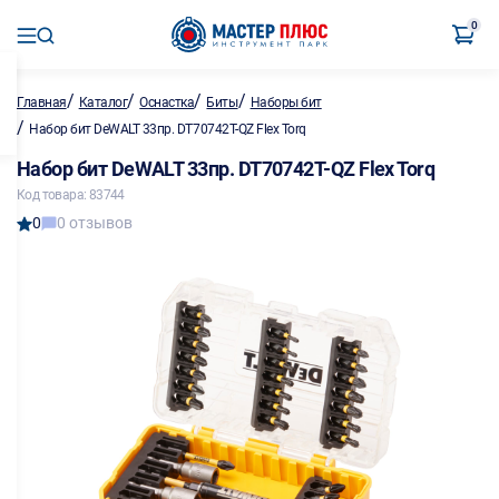
0
/
/
/
/
Главная
Каталог
Оснастка
Биты
Наборы бит
/
Набор бит DeWALT 33пр. DT70742T-QZ Flex Torq
Набор бит DeWALT 33пр. DT70742T-QZ Flex Torq
Код товара: 83744
0
0 отзывов