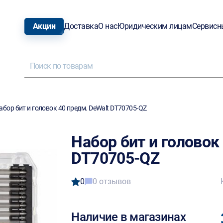
Акции
Доставка
О нас
Юридическим лицам
Сервисн
абор бит и головок 40 предм. DeWalt DT70705-QZ
Набор бит и головок
DT70705-QZ
0
0 отзывов
Наличие в магазинах