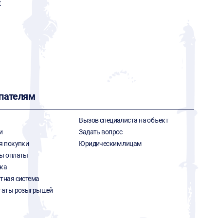
t
пателям
Вызов специалиста на объект
и
Задать вопрос
я покупки
Юридическим лицам
ы оплаты
ка
тная система
таты розыгрышей