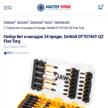
0
/
/
/
/
Главная
Каталог
Оснастка
Биты
Наборы бит
/
Набор бит и насадок 34 предм. DeWalt DT70746T-QZ Flex Torg
Набор бит и насадок 34 предм. DeWalt DT70746T-QZ
Flex Torg
Код товара: 90817
0
0 отзывов