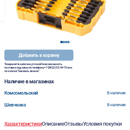
1
2
3
4
Добавить в корзину
Товара нет в наличии, уточняйте возможность
поставки под заказ по телефону
+7 (3822) 52-34-73
или
по кнопке "Заказать звонок"
Наличие в магазинах
Комсомольский
В наличии
Шевченко
В наличии
Характеристики
Описание
Отзывы
Условия покупки