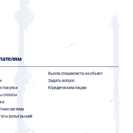
пателям
Вызов специалиста на объект
и
Задать вопрос
я покупки
Юридическим лицам
ы оплаты
ка
тная система
таты розыгрышей