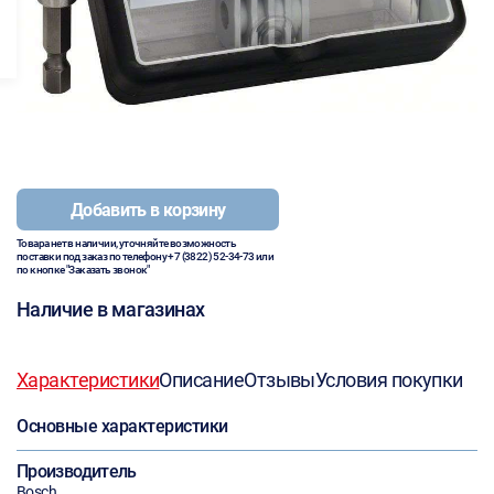
Добавить в корзину
Товара нет в наличии, уточняйте возможность
поставки под заказ по телефону
+7 (3822) 52-34-73
или
по кнопке "Заказать звонок"
Наличие в магазинах
Характеристики
Описание
Отзывы
Условия покупки
Основные характеристики
Производитель
Bosch