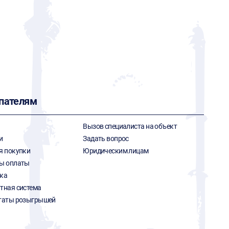
пателям
Вызов специалиста на объект
и
Задать вопрос
я покупки
Юридическим лицам
ы оплаты
ка
тная система
таты розыгрышей