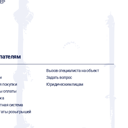
ЕР
пателям
Вызов специалиста на объект
и
Задать вопрос
я покупки
Юридическим лицам
ы оплаты
ка
тная система
таты розыгрышей