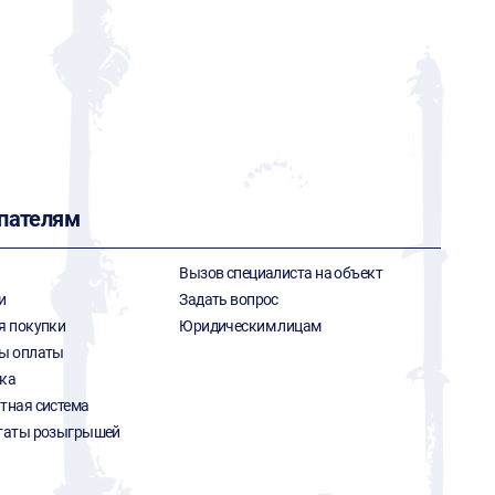
пателям
Вызов специалиста на объект
и
Задать вопрос
я покупки
Юридическим лицам
ы оплаты
ка
тная система
таты розыгрышей