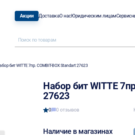
Акции
Доставка
О нас
Юридическим лицам
Сервисн
абор бит WITTE 7пр. COMBIT-BOX Standart 27623
Набор бит WITTE 7пр
27623
0
0 отзывов
Наличие в магазинах