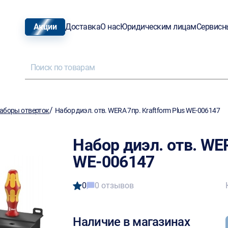
Акции
Доставка
О нас
Юридическим лицам
Сервисн
/
аборы отверток
Набор диэл. отв. WERA 7пр. Kraftform Plus WE-006147
Набор диэл. отв. WER
WE-006147
0
0 отзывов
Наличие в магазинах