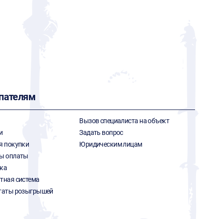
пателям
Вызов специалиста на объект
и
Задать вопрос
я покупки
Юридическим лицам
ы оплаты
ка
тная система
таты розыгрышей