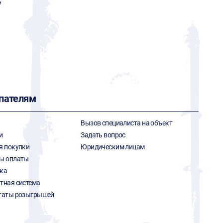
y
пателям
Вызов специалиста на объект
и
Задать вопрос
я покупки
Юридическим лицам
ы оплаты
ка
тная система
таты розыгрышей