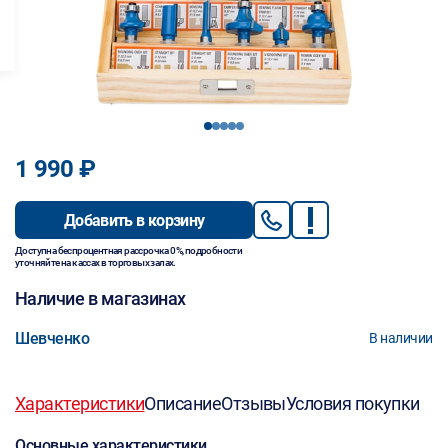
1
2
3
4
5
1 990 ₽
Добавить в корзину
Доступна беспроцентная рассрочка 0%, подробности
уточняйте на кассах в торговых залах.
Наличие в магазинах
Шевченко
В наличии
Характеристики
Описание
Отзывы
Условия покупки
Основные характеристики