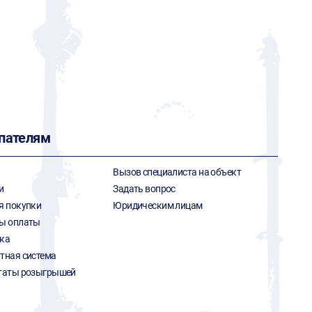
пателям
Вызов специалиста на объект
и
Задать вопрос
я покупки
Юридическим лицам
ы оплаты
ка
тная система
таты розыгрышей