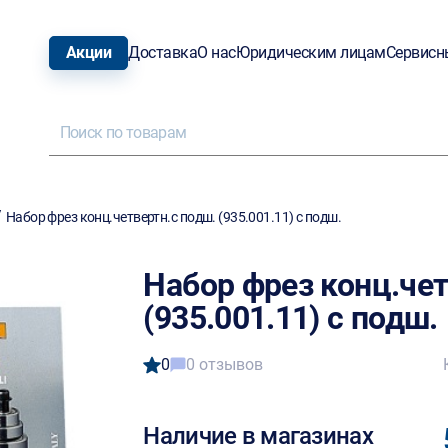
Акции
Доставка
О нас
Юридическим лицам
Сервисн
/
Набор фрез конц.четвертн.с подш. (935.001.11) с подш.
Набор фрез конц.чет
(935.001.11) с подш.
0
0 отзывов
Наличие в магазинах