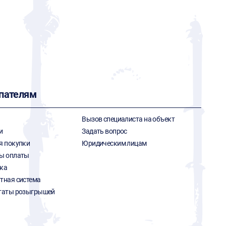
пателям
Вызов специалиста на объект
и
Задать вопрос
я покупки
Юридическим лицам
ы оплаты
ка
тная система
таты розыгрышей