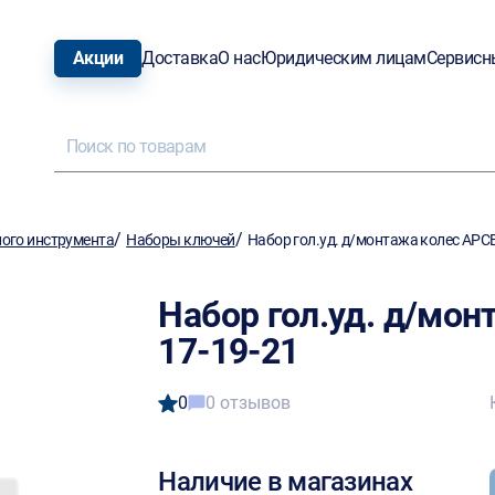
Акции
Доставка
О нас
Юридическим лицам
Сервисн
/
/
ого инструмента
Наборы ключей
Набор гол.уд. д/монтажа колес АРС
Набор гол.уд. д/мо
17-19-21
0
0 отзывов
Наличие в магазинах