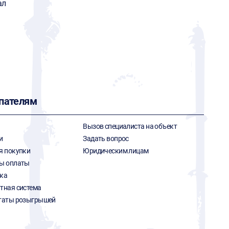
ал
пателям
Вызов специалиста на объект
и
Задать вопрос
я покупки
Юридическим лицам
ы оплаты
ка
тная система
таты розыгрышей